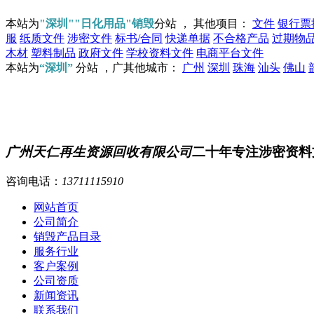
本站为
"深圳""日化用品"销毁
分站 ， 其他项目：
文件
银行票
服
纸质文件
涉密文件
标书/合同
快递单据
不合格产品
过期物
木材
塑料制品
政府文件
学校资料文件
电商平台文件
本站为
“深圳”
分站 ，广其他城市：
广州
深圳
珠海
汕头
佛山
广州天仁再生资源回收有限公司
二十年专注涉密资料
咨询电话：
13711115910
网站首页
公司简介
销毁产品目录
服务行业
客户案例
公司资质
新闻资讯
联系我们