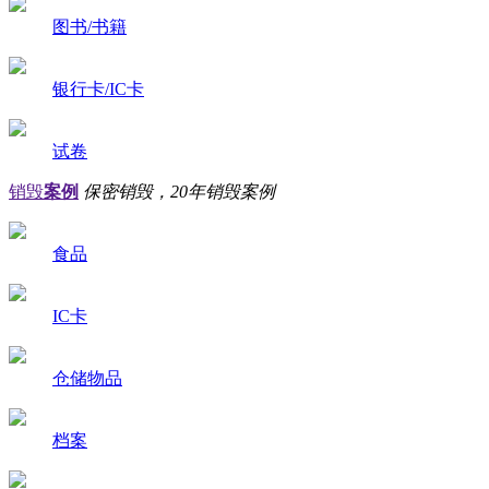
图书/书籍
银行卡/IC卡
试卷
销毁
案例
保密销毁，20年销毁案例
食品
IC卡
仓储物品
档案