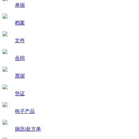
单据
档案
文件
合同
票据
凭证
电子产品
病历/处方单