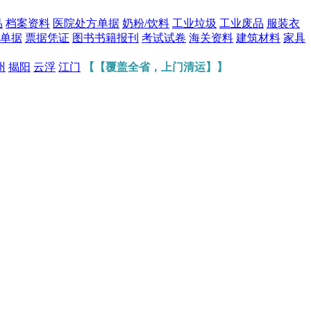
品
档案资料
医院处方单据
奶粉/饮料
工业垃圾
工业废品
服装衣
单据
票据凭证
图书书籍报刊
考试试卷
海关资料
建筑材料
家具
州
揭阳
云浮
江门
【【覆盖全省，上门清运】】