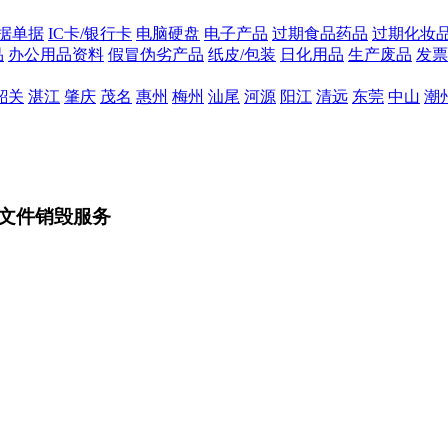
据单据
IC卡/银行卡
电脑硬盘
电子产品
过期食品药品
过期化妆
品
办公用品资料
假冒伪劣产品
纸皮/包装
日化用品
生产废品
发票
韶关
湛江
肇庆
茂名
惠州
梅州
汕尾
河源
阳江
清远
东莞
中山
潮
文件销毁服务